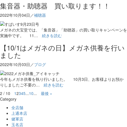
集音器・助聴器 買い取ります！！
2022年10月04日／
補聴器
メガネの大宝堂では、「集音器」「助聴器」の買い取りキャンペーンを
実施中です。 11…
続きを読む
【10/1はメガネの日】メガネ供養を行い
ました
2022年10月03日／
ブログ
今年もメガネ供養を執り行いました。 10月3日、お客様よりお預か
りしましたご不要の…
続きを読む
2 / 10
1
2
3
4
5
...
10
...
最後 »
Category
全店舗
上通本店
健軍店
玉名店