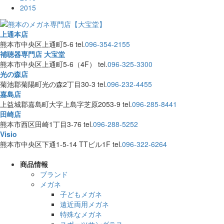
2015
上通本店
熊本市中央区上通町5-6
tel.
096-354-2155
補聴器専門店 大宝堂
熊本市中央区上通町5-6（4F）
tel.
096-325-3300
光の森店
菊池郡菊陽町光の森2丁目30-3
tel.
096-232-4455
嘉島店
上益城郡嘉島町大字上島字芝原2053-9
tel.
096-285-8441
田崎店
熊本市西区田崎1丁目3-76
tel.
096-288-5252
Visio
熊本市中央区下通1-5-14 TTビル1F
tel.
096-322-6264
商品情報
ブランド
メガネ
子どもメガネ
遠近両用メガネ
特殊なメガネ
スポーツサングラス