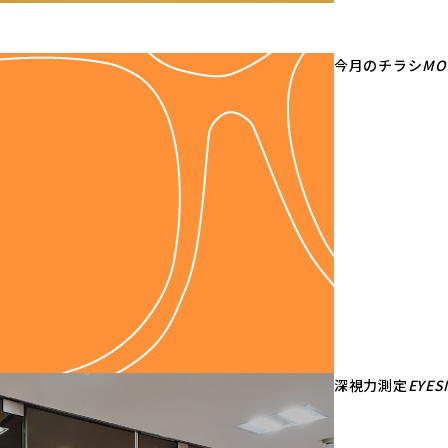
今月のチラシ
MO
深視力測定
EYES