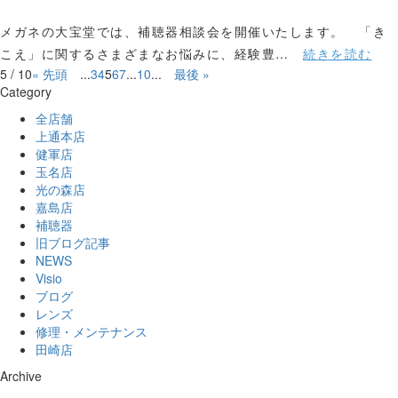
メガネの大宝堂では、補聴器相談会を開催いたします。 「き
こえ」に関するさまざまなお悩みに、経験豊…
続きを読む
5 / 10
« 先頭
...
3
4
5
6
7
...
10
...
最後 »
Category
全店舗
上通本店
健軍店
玉名店
光の森店
嘉島店
補聴器
旧ブログ記事
NEWS
Visio
ブログ
レンズ
修理・メンテナンス
田崎店
Archive