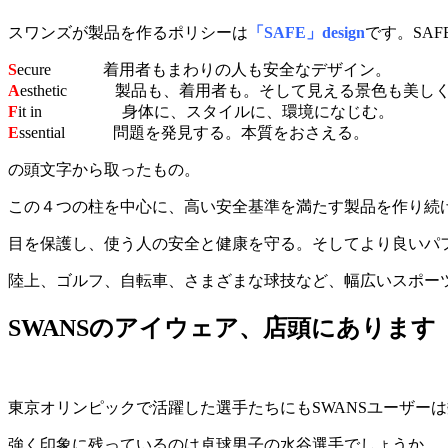
スワンズが製品を作るポリシーは
「SAFE」design
です。SAF
S
ecure 着用者もまわりの人も安全なデザイン。
A
esthetic 製品も、着用者も。そして見える景色も美し
F
it in 身体に、スタイルに、環境になじむ。
E
ssential 問題を発見する。本質をおさえる。
の頭文字から取ったもの。
この４つの柱を中心に、高い安全基準を満たす製品を作り続
目を保護し、使う人の安全と健康を守る。そしてより良いパフ
陸上、ゴルフ、自転車、さまざまな球技など、幅広いスポー
SWANSのアイウェア、店頭にあります
東京オリンピックで活躍した選手たちにもSWANSユーザー
強く印象に残っているのは卓球男子の水谷選手でしょうか。