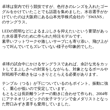
卓球は室内で行う競技ですが、色付きのレンズを入れたゴー
グルをかけていたことでも話題を集めました。水谷選手がか
けていたのは大阪府にある山本光学株式会社の「SWANS」
のサングラス。
LEDの照明などによるまぶしさを抑えたいという要望があっ
た水谷選手のために作られた特注モデルです。
素早いフットワークや激しいサーブにも寄り添い、飛び上が
って叫んでいてもズレていない様子が印象的でした。
卓球の試合中にかけるサングラスであれば、余計な光をカッ
トしてまぶしさへの対策をしながらも、対象となるボールや
対戦相手の動きをはっきりととらえる必要があります。
テンプル（つる）が下についているのもポイント。振動に強
く、重心が低いので安定しています。
もともとは長距離ランナーの動きに合わせて作られ、2004年
にアテネオリンピックの女子マラソンで金メダリストとなっ
た野口みずき選手も愛用していました。