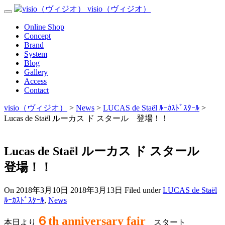
Skip
visio（ヴィジオ）
Toggle
to
Navigation
content
Menu
Online Shop
Concept
Brand
System
Blog
Gallery
Access
Contact
visio（ヴィジオ）
>
News
>
LUCAS de Staёl ﾙｰｶｽﾄﾞｽﾀｰﾙ
>
Lucas de Staël ルーカス ド スタール 登場！！
Lucas de Staël ルーカス ド スタール
登場！！
On
2018年3月10日
2018年3月13日
Filed under
LUCAS de Staёl
ﾙｰｶｽﾄﾞｽﾀｰﾙ
,
News
６th anniversary fair
本日より
スタート