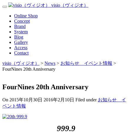
Skip
visio（ヴィジオ）
Toggle
to
Navigation
content
Menu
Online Shop
Concept
Brand
System
Blog
Gallery
Access
Contact
visio（ヴィジオ）
>
News
>
お知らせ イベント情報
>
FourNines 20th Anniversary
FourNines 20th Anniversary
On
2015年10月30日
2016年2月10日
Filed under
お知らせ イ
ベント情報
999.9