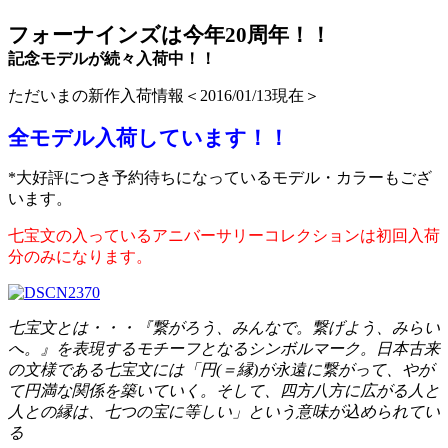
フォーナインズは
今年20周年！！
記念モデルが続々入荷中！！
ただいまの新作入荷情報＜2016/01/13現在＞
全モデル入荷しています！！
*大好評につき予約待ちになっているモデル・カラーもござ
います。
七宝文の入っているアニバーサリーコレクションは初回入荷
分のみになります。
七宝文とは・・・『繋がろう、みんなで。繋げよう、みらい
へ。』を表現するモチーフとなるシンボルマーク。日本古来
の文様である七宝文には「円(＝縁)が永遠に繋がって、やが
て円満な関係を築いていく。そして、四方八方に広がる人と
人との縁は、七つの宝に等しい」という意味が込められてい
る