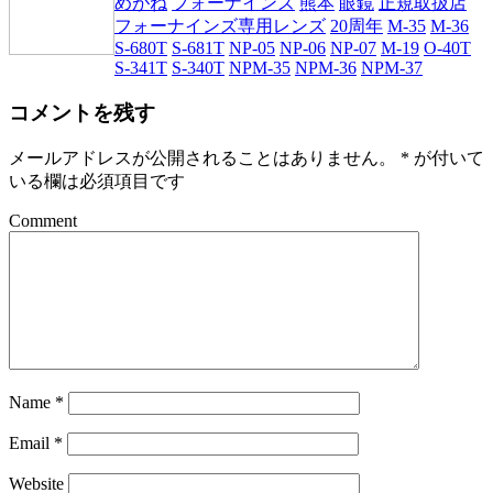
めがね
フォーナインズ
熊本
眼鏡
正規取扱店
フォーナインズ専用レンズ
20周年
M-35
M-36
S-680T
S-681T
NP-05
NP-06
NP-07
M-19
O-40T
S-341T
S-340T
NPM-35
NPM-36
NPM-37
コメントを残す
メールアドレスが公開されることはありません。
*
が付いて
いる欄は必須項目です
Comment
Name
*
Email
*
Website