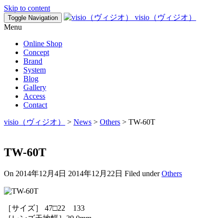
Skip to content
visio（ヴィジオ）
Toggle Navigation
Menu
Online Shop
Concept
Brand
System
Blog
Gallery
Access
Contact
visio（ヴィジオ）
>
News
>
Others
>
TW-60T
TW-60T
On
2014年12月4日
2014年12月22日
Filed under
Others
［サイズ］ 47□22 133