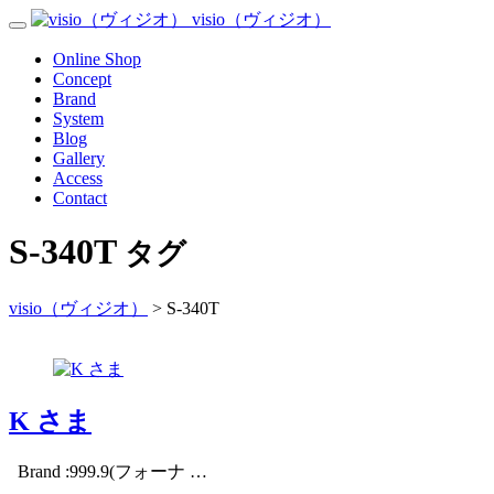
Skip
visio（ヴィジオ）
Toggle
to
Navigation
content
Menu
Online Shop
Concept
Brand
System
Blog
Gallery
Access
Contact
S-340T
タグ
visio（ヴィジオ）
>
S-340T
K さま
Brand :999.9(フォーナ …