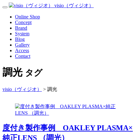
Skip
visio（ヴィジオ）
Toggle
to
Navigation
content
Menu
Online Shop
Concept
Brand
System
Blog
Gallery
Access
Contact
調光
タグ
visio（ヴィジオ）
>
調光
度付き製作事例 OAKLEY PLASMA×
純正LENS （調光）