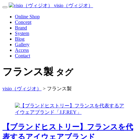
Skip
visio（ヴィジオ）
Toggle
to
Navigation
content
Menu
Online Shop
Concept
Brand
System
Blog
Gallery
Access
Contact
フランス製
タグ
visio（ヴィジオ）
>
フランス製
【ブランドヒストリー】フランスを代
表するアイウェアブランド