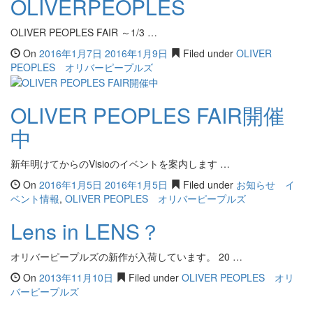
OLIVERPEOPLES
OLIVER PEOPLES FAIR ～1/3 …
On
2016年1月7日
2016年1月9日
Filed under
OLIVER
PEOPLES オリバーピープルズ
OLIVER PEOPLES FAIR開催
中
新年明けてからのVisioのイベントを案内します …
On
2016年1月5日
2016年1月5日
Filed under
お知らせ イ
ベント情報
,
OLIVER PEOPLES オリバーピープルズ
Lens in LENS？
オリバーピープルズの新作が入荷しています。 20 …
On
2013年11月10日
Filed under
OLIVER PEOPLES オリ
バーピープルズ