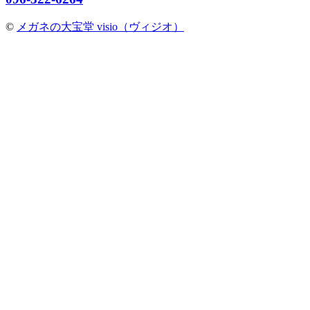
©
メガネの大宝堂 visio（ヴィジオ）