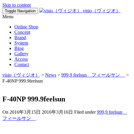
Skip to content
visio（ヴィジオ）
Toggle Navigation
Menu
Online Shop
Concept
Brand
System
Blog
Gallery
Access
Contact
visio（ヴィジオ）
>
News
>
999,9 feelsun フィールサン
>
F-40NP 999.9feelsun
F-40NP 999.9feelsun
On
2016年3月15日
2016年3月16日
Filed under
999,9 feelsun
フィールサン