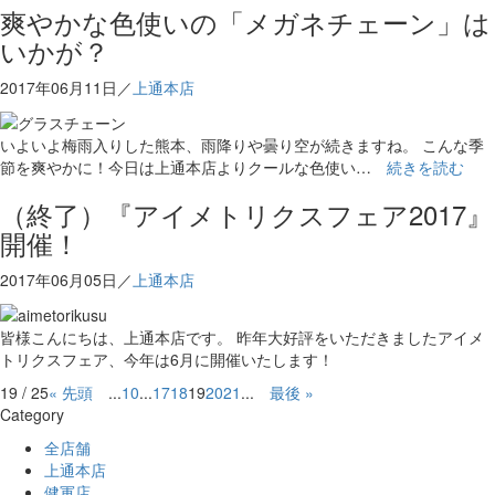
爽やかな色使いの「メガネチェーン」は
いかが？
2017年06月11日／
上通本店
いよいよ梅雨入りした熊本、雨降りや曇り空が続きますね。 こんな季
節を爽やかに！今日は上通本店よりクールな色使い…
続きを読む
（終了）『アイメトリクスフェア2017』
開催！
2017年06月05日／
上通本店
皆様こんにちは、上通本店です。 昨年大好評をいただきましたアイメ
トリクスフェア、今年は6月に開催いたします！
19 / 25
« 先頭
...
10
...
17
18
19
20
21
...
最後 »
Category
全店舗
上通本店
健軍店