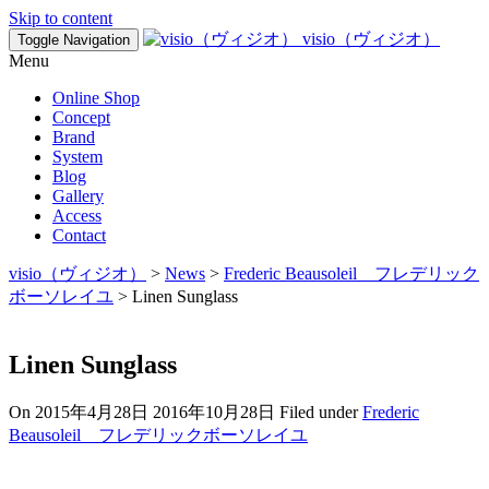
Skip to content
visio（ヴィジオ）
Toggle Navigation
Menu
Online Shop
Concept
Brand
System
Blog
Gallery
Access
Contact
visio（ヴィジオ）
>
News
>
Frederic Beausoleil フレデリック
ボーソレイユ
>
Linen Sunglass
Linen Sunglass
On
2015年4月28日
2016年10月28日
Filed under
Frederic
Beausoleil フレデリックボーソレイユ