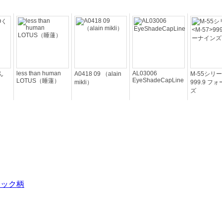
less than human
AL03006
ん
A0418 09 （alain
M-55シリ
EyeShadeCapLine
LOTUS（睡蓮）
mikli）
999.9 フ
ズ
ェック柄