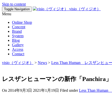
Skip to content
visio（ヴィジオ）
Toggle Navigation
Menu
Online Shop
Concept
Brand
System
Blog
Gallery
Access
Contact
visio（ヴィジオ）
>
News
>
Less Than Human レスザンヒ
レスザンヒューマンの新作「Panchira
On
2014年9月3日
2021年1月19日
Filed under
Less Than H