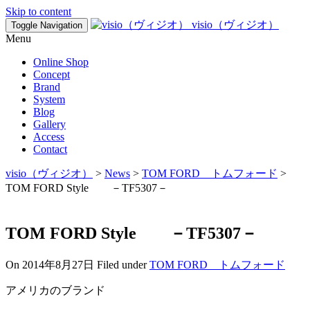
Skip to content
visio（ヴィジオ）
Toggle Navigation
Menu
Online Shop
Concept
Brand
System
Blog
Gallery
Access
Contact
visio（ヴィジオ）
>
News
>
TOM FORD トムフォード
>
TOM FORD Style －TF5307－
TOM FORD Style －TF5307－
On
2014年8月27日
Filed under
TOM FORD トムフォード
アメリカのブランド