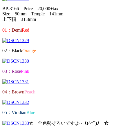
BP-3166 Price 20,000+tax
Size 50mm Temple 141mm
上下幅 31.3mm
01：
Demi
Red
02：Black
Orange
03：Rose
Pink
04：Brown
Peach
05：Viridian
Blue
☆
全色勢ぞろいですよ~
（(^ｰﾟ)ﾉ ☆