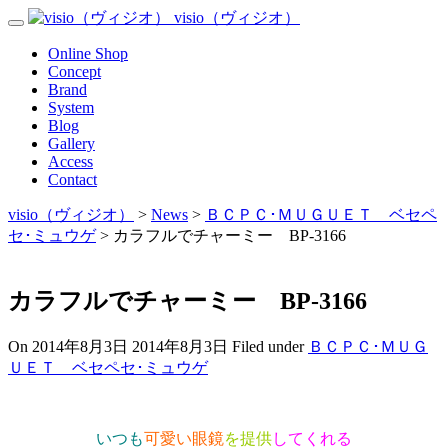
Skip
visio（ヴィジオ）
Toggle
to
Navigation
content
Menu
Online Shop
Concept
Brand
System
Blog
Gallery
Access
Contact
visio（ヴィジオ）
>
News
>
ＢＣＰＣ･ＭＵＧＵＥＴ ベセペ
セ･ミュウゲ
>
カラフルでチャーミー BP-3166
カラフルでチャーミー BP-3166
On
2014年8月3日
2014年8月3日
Filed under
ＢＣＰＣ･ＭＵＧ
ＵＥＴ ベセペセ･ミュウゲ
いつも
可愛い眼鏡
を提供
してくれる