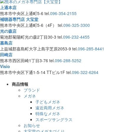
上通本店
熊本市中央区上通町5-6
tel.
096-354-2155
補聴器専門店 大宝堂
熊本市中央区上通町5-6（4F）
tel.
096-325-3300
光の森店
菊池郡菊陽町光の森2丁目30-3
tel.
096-232-4455
嘉島店
上益城郡嘉島町大字上島字芝原2053-9
tel.
096-285-8441
田崎店
熊本市西区田崎1丁目3-76
tel.
096-288-5252
Visio
熊本市中央区下通1-5-14 TTビル1F
tel.
096-322-6264
商品情報
ブランド
メガネ
子どもメガネ
遠近両用メガネ
特殊なメガネ
スポーツサングラス
お知らせ
大宝堂のメガネづくり