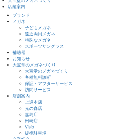
大宝堂のメガネづくり
店舗案内
ブランド
メガネ
子どもメガネ
遠近両用メガネ
特殊なメガネ
スポーツサングラス
補聴器
お知らせ
大宝堂のメガネづくり
大宝堂のメガネづくり
各種無料診断
保証・アフターサービス
訪問サービス
店舗案内
上通本店
光の森店
嘉島店
田崎店
Visio
提携駐車場
企業紹介