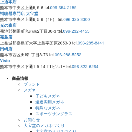
上通本店
熊本市中央区上通町5-6
tel.
096-354-2155
補聴器専門店 大宝堂
熊本市中央区上通町5-6（4F）
tel.
096-325-3300
光の森店
菊池郡菊陽町光の森2丁目30-3
tel.
096-232-4455
嘉島店
上益城郡嘉島町大字上島字芝原2053-9
tel.
096-285-8441
田崎店
熊本市西区田崎1丁目3-76
tel.
096-288-5252
Visio
熊本市中央区下通1-5-14 TTビル1F
tel.
096-322-6264
商品情報
ブランド
メガネ
子どもメガネ
遠近両用メガネ
特殊なメガネ
スポーツサングラス
お知らせ
大宝堂のメガネづくり
大宝堂のメガネづくり