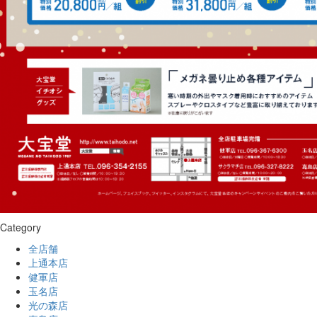
Category
全店舗
上通本店
健軍店
玉名店
光の森店