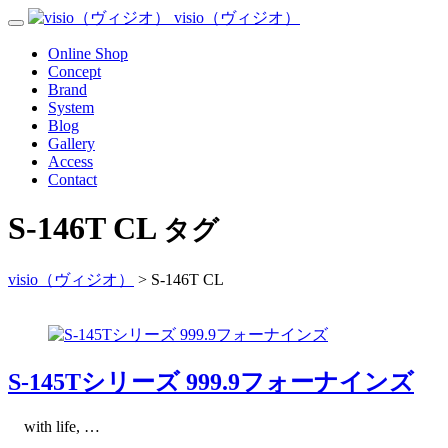
Skip
visio（ヴィジオ）
Toggle
to
Navigation
content
Menu
Online Shop
Concept
Brand
System
Blog
Gallery
Access
Contact
S-146T CL
タグ
visio（ヴィジオ）
>
S-146T CL
S-145Tシリーズ 999.9フォーナインズ
with life, …