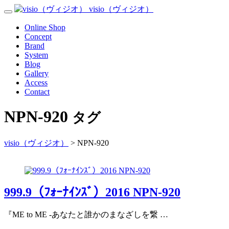
Skip
visio（ヴィジオ）
Toggle
to
Navigation
content
Menu
Online Shop
Concept
Brand
System
Blog
Gallery
Access
Contact
NPN-920
タグ
visio（ヴィジオ）
>
NPN-920
999.9（ﾌｫｰﾅｲﾝｽﾞ）2016 NPN-920
『ME to ME -あなたと誰かのまなざしを繋 …