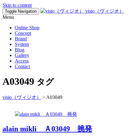
Skip to content
visio（ヴィジオ）
Toggle Navigation
Menu
Online Shop
Concept
Brand
System
Blog
Gallery
Access
Contact
A03049
タグ
visio（ヴィジオ）
>
A03049
alain mikli Ａ03049 挑発