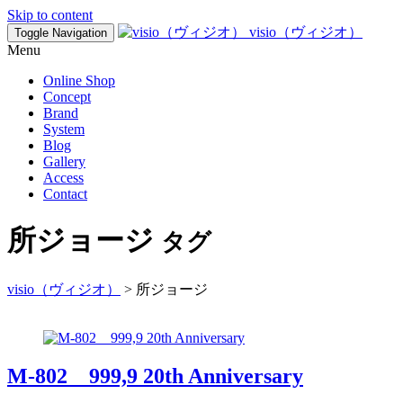
Skip to content
visio（ヴィジオ）
Toggle Navigation
Menu
Online Shop
Concept
Brand
System
Blog
Gallery
Access
Contact
所ジョージ
タグ
visio（ヴィジオ）
>
所ジョージ
M-802 999,9 20th Anniversary