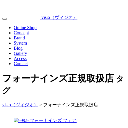
Skip
to
content
visio（ヴィジオ）
Toggle
Navigation
Menu
Online Shop
Concept
Brand
System
Blog
Gallery
Access
Contact
フォーナインズ正規取扱店
タ
グ
visio（ヴィジオ）
>
フォーナインズ正規取扱店