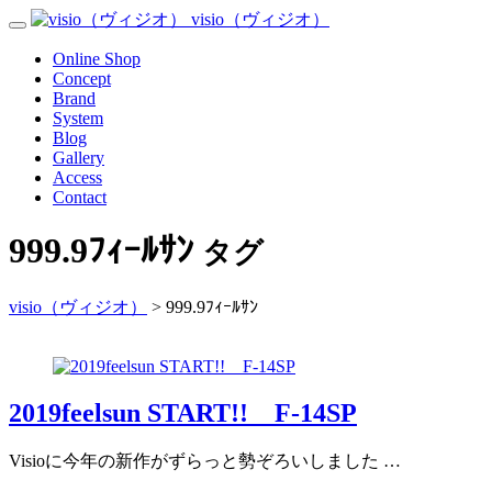
Skip
visio（ヴィジオ）
Toggle
to
Navigation
content
Menu
Online Shop
Concept
Brand
System
Blog
Gallery
Access
Contact
999.9ﾌｨｰﾙｻﾝ
タグ
visio（ヴィジオ）
>
999.9ﾌｨｰﾙｻﾝ
2019feelsun START!! F-14SP
Visioに今年の新作がずらっと勢ぞろいしました …