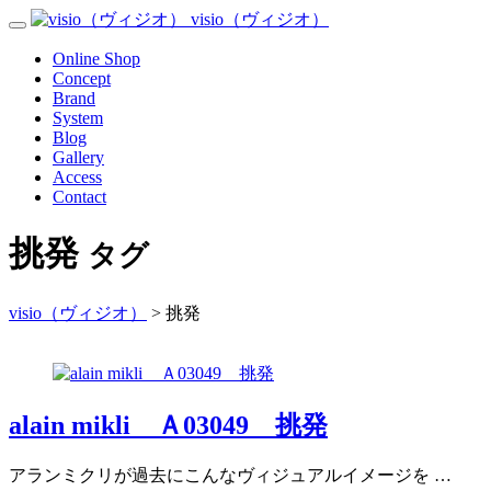
Skip
visio（ヴィジオ）
Toggle
to
Navigation
content
Menu
Online Shop
Concept
Brand
System
Blog
Gallery
Access
Contact
挑発
タグ
visio（ヴィジオ）
>
挑発
alain mikli Ａ03049 挑発
アランミクリが過去にこんなヴィジュアルイメージを …